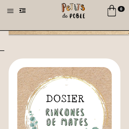
Toggle naviga
0
Toggle navigation
CA
ES