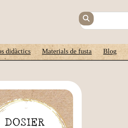
s didàctics
Materials de fusta
Blog