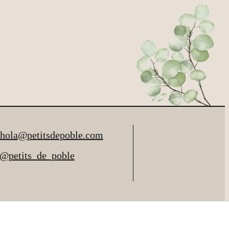
hola@petitsdepoble.com
@petits_de_poble