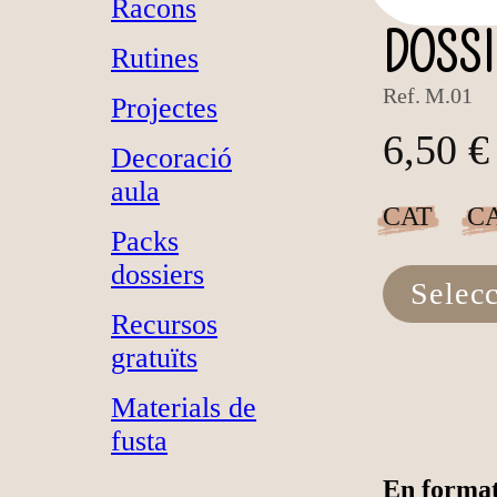
Racons
DOSSI
Rutines
Ref.
M.01
Projectes
6,50 €
Decoració
aula
CAT
C
Packs
dossiers
Selec
Recursos
gratuïts
Materials de
fusta
En format