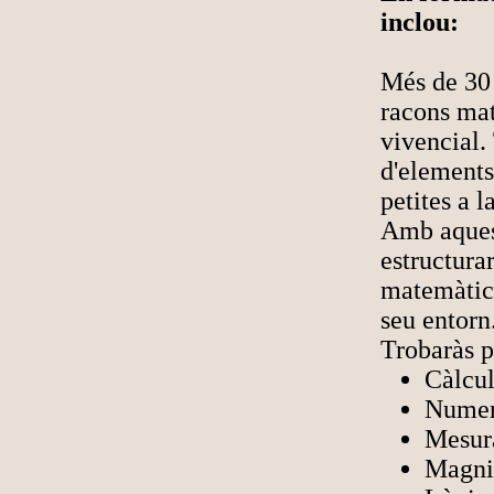
inclou:
Més de 30 p
racons mat
vivencial.
d'elements
petites a l
Amb aquest
estructura
matemàtics
seu entorn
Trobaràs p
Càlcu
Numer
Mesur
Magni