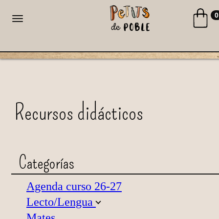
Toggle na
0
Toggle navigation
CA
ES
Recursos didácticos
Categorías
Agenda curso 26-27
Lecto/Lengua
Mates