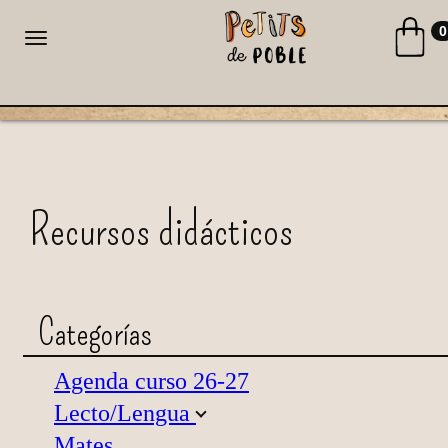
Toggle na
0
Toggle navigation
CA
ES
Recursos didácticos
Categorías
Agenda curso 26-27
Lecto/Lengua
Mates