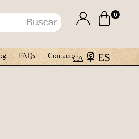
0
ES
og
FAQs
Contacto
CA