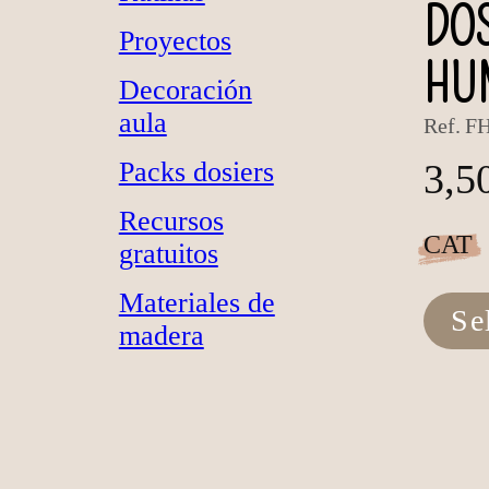
DOS
Proyectos
HU
Decoración
aula
Ref.
FH
Packs dosiers
3,5
Recursos
CAT
gratuitos
Materiales de
Se
madera