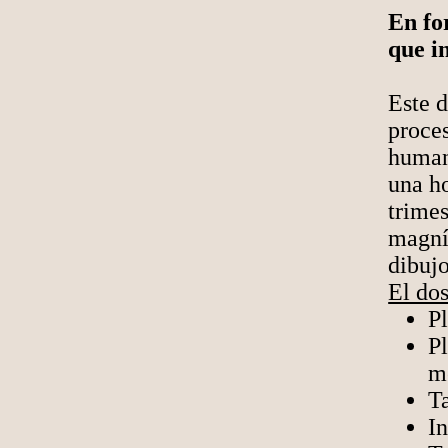
En fo
que i
Este d
proces
human
una ho
trimes
magníf
dibujo
El dos
Pl
Pl
m
Ta
I