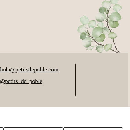
hola@petitsdepoble.com
@petits_de_poble