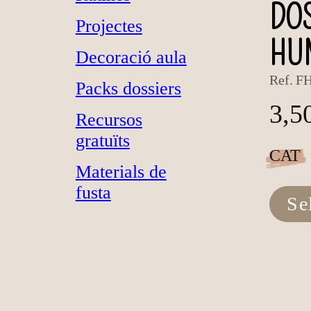
DOS
Projectes
HU
Decoració aula
Ref.
FH
Packs dossiers
3,5
Recursos
gratuïts
CAT
Materials de
fusta
Se