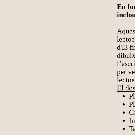
En fo
inclo
Aquest
lectoe
d'I3 f
dibuix
l’escr
per ve
lectoe
El dos
Pl
P
Gr
In
Ta