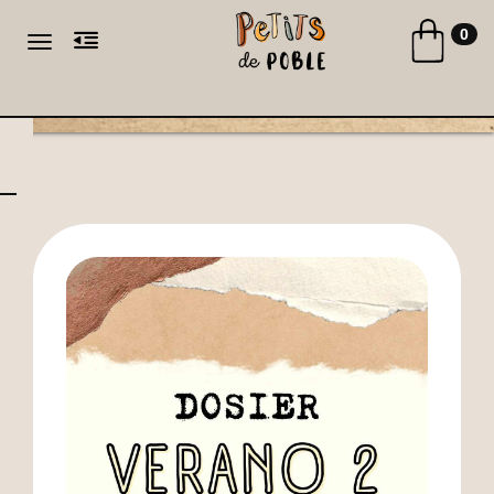
Toggle naviga
0
Toggle navigation
CA
ES