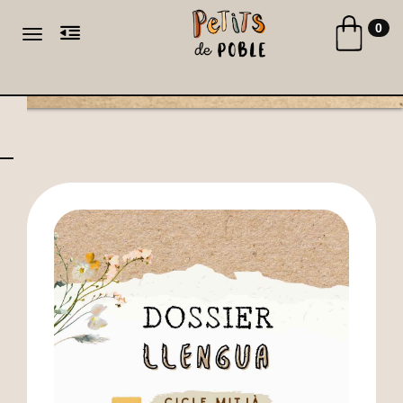
Toggle naviga
0
Toggle navigation
CA
ES