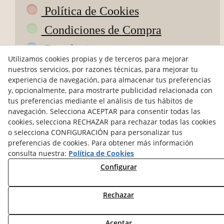
Política de Cookies
Condiciones de Compra
Devoluciones
Utilizamos cookies propias y de terceros para mejorar
ODR
nuestros servicios, por razones técnicas, para mejorar tu
experiencia de navegación, para almacenar tus preferencias
hola@petitsdepoble.com
y, opcionalmente, para mostrarte publicidad relacionada con
tus preferencias mediante el análisis de tus hábitos de
navegación. Selecciona ACEPTAR para consentir todas las
@petits_de_poble
cookies, selecciona RECHAZAR para rechazar todas las cookies
Pagos seguros
o selecciona CONFIGURACIÓN para personalizar tus
preferencias de cookies. Para obtener más información
consulta nuestra:
Política de Cookies
Configurar
Rechazar
© 08/2026 Petits de Poble - Todos los derechos
reservados.
Aceptar