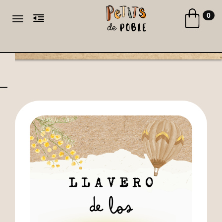
Toggle naviga
0
Toggle navigation
CA
ES