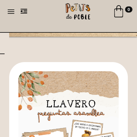
Toggle naviga
0
Toggle navigation
CA
ES