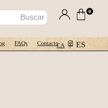
0
ES
og
FAQs
Contacto
CA