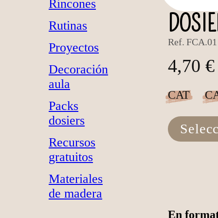
Rincones
DOSIE
Rutinas
Ref.
FCA.01
Proyectos
4,70 €
Decoración
aula
CAT
C
Packs
dosiers
Selec
Recursos
gratuitos
Materiales
de madera
En format