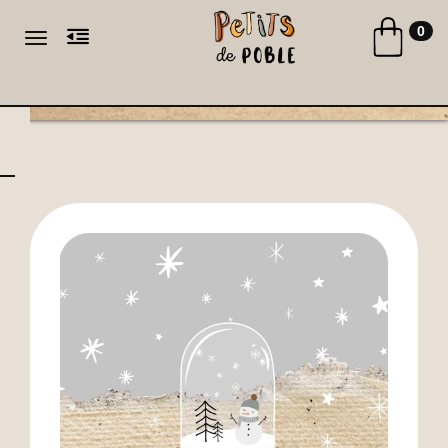
Toggle naviga
0
Toggle navigation
CA
ES