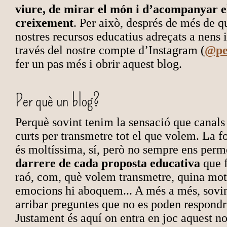
viure, de mirar el món i d’acompanyar el
creixement
. Per això, després de més de q
nostres recursos educatius adreçats a nens 
través del nostre compte d’Instagram (
@pe
fer un pas més i obrir aquest blog.
Per què un blog?
Perquè sovint tenim la sensació que canal
curts per transmetre tot el que volem. La f
és moltíssima, sí, però no sempre ens per
darrere de cada proposta educativa
que f
raó, com, què volem transmetre, quina moti
emocions hi aboquem... A més a més, sovint
arribar preguntes que no es poden respondr
Justament és aquí on entra en joc aquest no