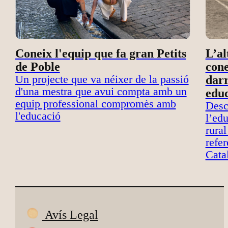
Coneix l'equip que fa gran Petits
L’al
de Poble
cone
Un projecte que va néixer de la passió
darr
d'una mestra que avui compta amb un
educ
equip professional compromès amb
Desc
l'educació
l’edu
rural
refer
Cata
Avís Legal