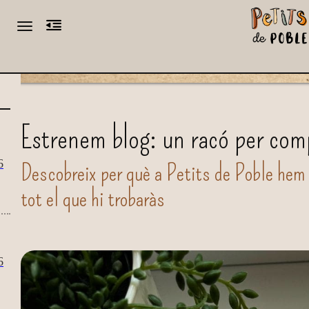
Toggle navigation
CA
ES
Estrenem blog: un racó per compa
6
Descobreix per què a Petits de Poble hem d
tot el que hi trobaràs
6