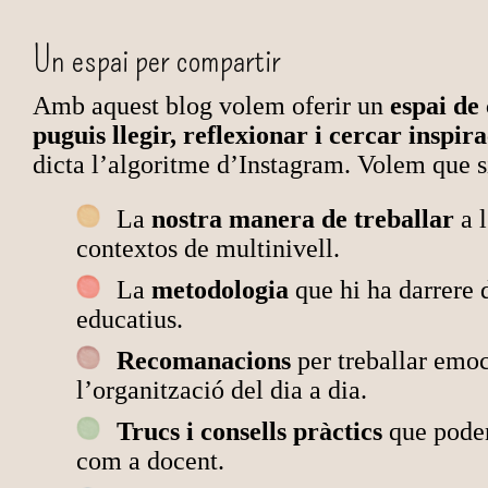
Un espai per compartir
Amb aquest blog volem oferir un
espai de 
puguis llegir, reflexionar i cercar inspir
dicta l’algoritme d’Instagram. Volem que s
La
nostra manera de treballar
a l
contextos de multinivell.
La
metodologia
que hi ha darrere 
educatius.
Recomanacions
per treballar emoci
l’organització del dia a dia.
Trucs i consells pràctics
que poden
com a docent.