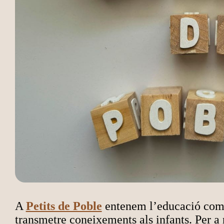
A
Petits de Poble
entenem l’educació com
transmetre coneixements als infants. Per a 