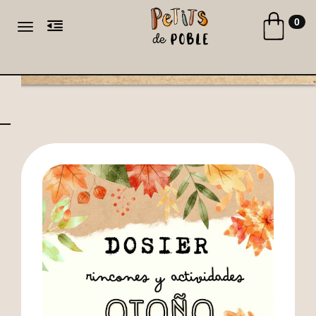
Toggle naviga
0
Toggle navigation
CA
ES