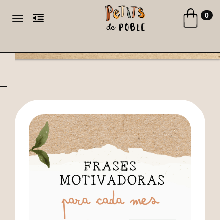
Toggle naviga
0
Toggle navigation
CA
ES