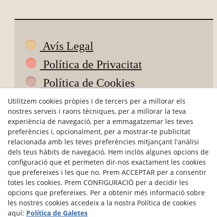
Avís Legal
Política de Privacitat
Política de Cookies
Condicions de Compra
Utilitzem cookies pròpies i de tercers per a millorar els
nostres serveis i raons tècniques, per a millorar la teva
Devolucions
experiència de navegació, per a emmagatzemar les teves
preferències i, opcionalment, per a mostrar-te publicitat
ODR
relacionada amb les teves preferències mitjançant l'anàlisi
dels teus hàbits de navegació. Hem inclòs algunes opcions de
hola@petitsdepoble.com
configuració que et permeten dir-nos exactament les cookies
que prefereixes i les que no. Prem ACCEPTAR per a consentir
@petits_de_poble
totes les cookies. Prem CONFIGURACIÓ per a decidir les
opcions que prefereixes. Per a obtenir més informació sobre
Pagaments segurs
les nostres cookies accedeix a la nostra Política de cookies
aquí:
Política de Galetes