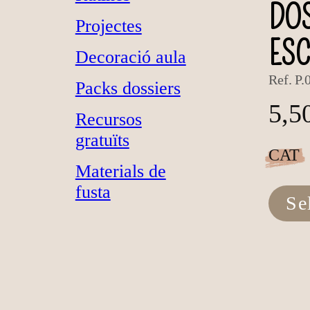
DOS
Projectes
ES
Decoració aula
Ref.
P.
Packs dossiers
5,5
Recursos
gratuïts
CAT
Materials de
fusta
Se