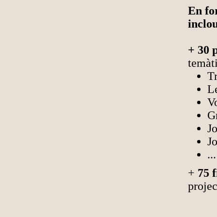
En fo
inclo
+ 30 
temàti
Tr
L
V
G
J
J
...
+
75 
projec