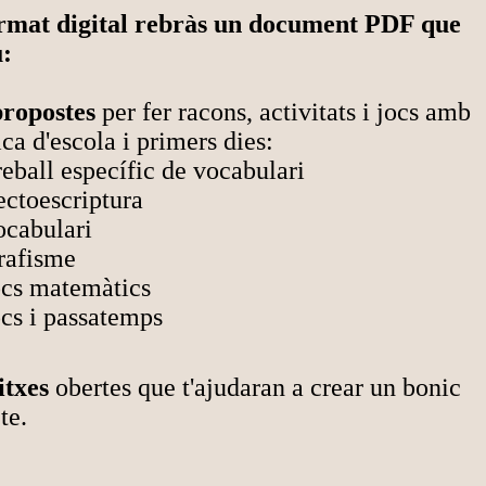
rmat digital rebràs un document PDF que
u:
propostes
per fer racons, activitats i jocs amb
ca d'escola i primers dies:
eball específic de vocabulari
ectoescriptura
ocabulari
rafisme
ocs matemàtics
ocs i passatemps
fitxes
obertes que t'ajudaran a crear un bonic
te.