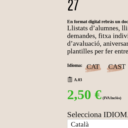
27
En format digital rebràs un d
Llistats d’alumnes, lli
demandes, fitxa indiv
d’avaluació, aniversari
plantilles per fer entre
Idioma
:
CAT
CAST
A.03
2,50 €
(IVA Inclòs)
Selecciona IDIO
Català