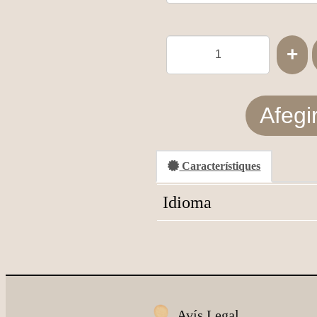
+
Afegir
Característiques
Idioma
Avís Legal