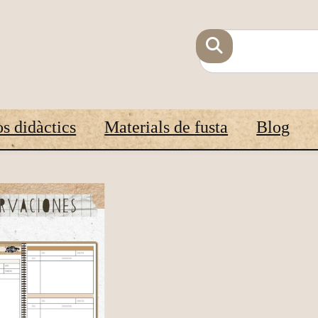
s didàctics
Materials de fusta
Blog