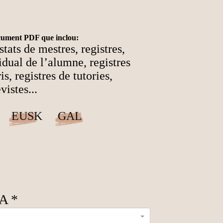
ocument PDF que inclou:
stats de mestres, registres,
idual de l’alumne, registres
s, registres de tutories,
vistes...
EUSK
GAL
MA
*