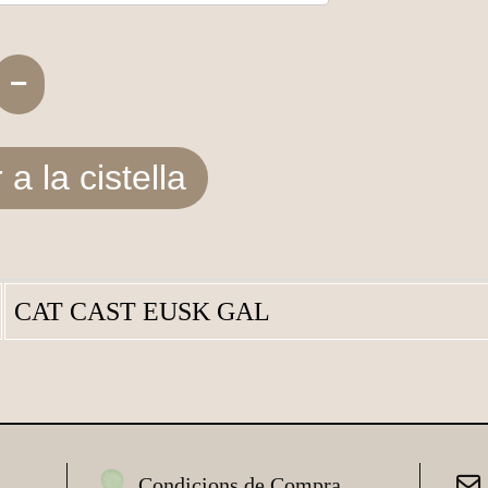
−
 a la cistella
CAT
CAST
EUSK
GAL
Condicions de Compra