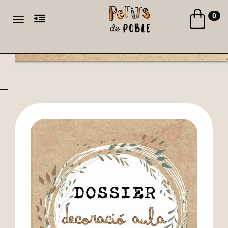
Toggle naviga
0
Toggle navigation
CA
ES