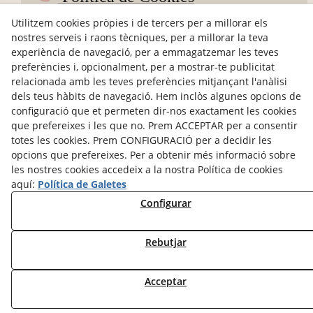
Condicions de Compra
Utilitzem cookies pròpies i de tercers per a millorar els
nostres serveis i raons tècniques, per a millorar la teva
Devolucions
experiència de navegació, per a emmagatzemar les teves
preferències i, opcionalment, per a mostrar-te publicitat
ODR
relacionada amb les teves preferències mitjançant l'anàlisi
dels teus hàbits de navegació. Hem inclòs algunes opcions de
hola@petitsdepoble.com
configuració que et permeten dir-nos exactament les cookies
que prefereixes i les que no. Prem ACCEPTAR per a consentir
@petits_de_poble
totes les cookies. Prem CONFIGURACIÓ per a decidir les
opcions que prefereixes. Per a obtenir més informació sobre
Pagaments segurs
les nostres cookies accedeix a la nostra Política de cookies
aquí:
Política de Galetes
Configurar
Rebutjar
© 08/2026 Petits de Poble - Tots els drets
reservats.
Acceptar