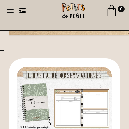
Toggle naviga
0
Toggle navigation
CA
ES