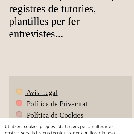
registres de tutories,
plantilles per fer
entrevistes...
Avís Legal
Política de Privacitat
Política de Cookies
Condicions de Compra
Utilitzem cookies pròpies i de tercers per a millorar els
nostres serveis i raons tècniques, per a millorar la teva