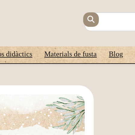
s didàctics
Materials de fusta
Blog