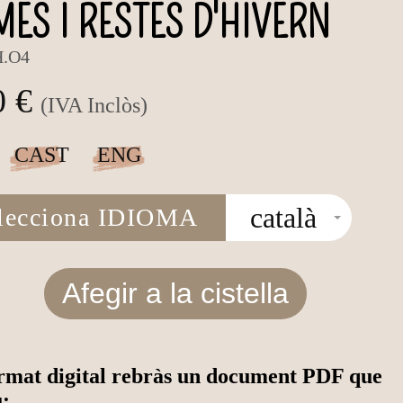
ES I RESTES D'HIVERN
H.O4
0 €
(IVA Inclòs)
CAST
ENG
català
lecciona IDIOMA
Afegir a la cistella
rmat digital rebràs un document PDF que
u: