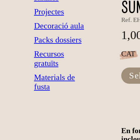
SUM
Projectes
Ref.
E
Decoració aula
1,0
Packs dossiers
Recursos
CAT
gratuïts
Se
Materials de
fusta
En fo
inclo