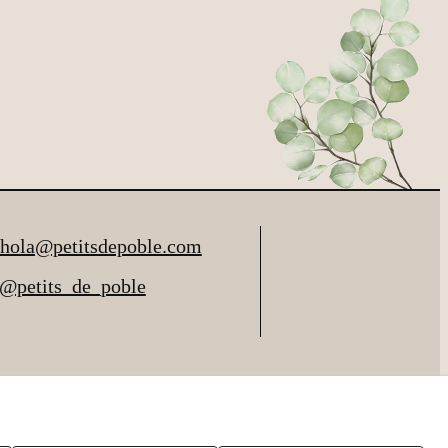
hola@petitsdepoble.com
@petits_de_poble