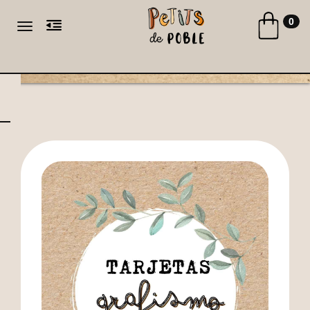
Toggle naviga
0
Toggle navigation
CA
ES