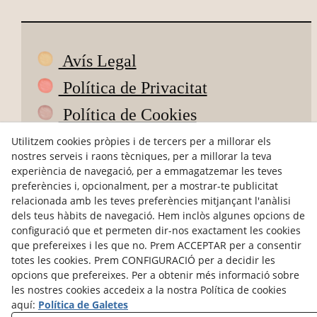
Avís Legal
Política de Privacitat
Política de Cookies
Condicions de Compra
Utilitzem cookies pròpies i de tercers per a millorar els
nostres serveis i raons tècniques, per a millorar la teva
Devolucions
experiència de navegació, per a emmagatzemar les teves
preferències i, opcionalment, per a mostrar-te publicitat
ODR
relacionada amb les teves preferències mitjançant l'anàlisi
dels teus hàbits de navegació. Hem inclòs algunes opcions de
hola@petitsdepoble.com
configuració que et permeten dir-nos exactament les cookies
que prefereixes i les que no. Prem ACCEPTAR per a consentir
@petits_de_poble
totes les cookies. Prem CONFIGURACIÓ per a decidir les
opcions que prefereixes. Per a obtenir més informació sobre
Pagaments segurs
les nostres cookies accedeix a la nostra Política de cookies
aquí:
Política de Galetes